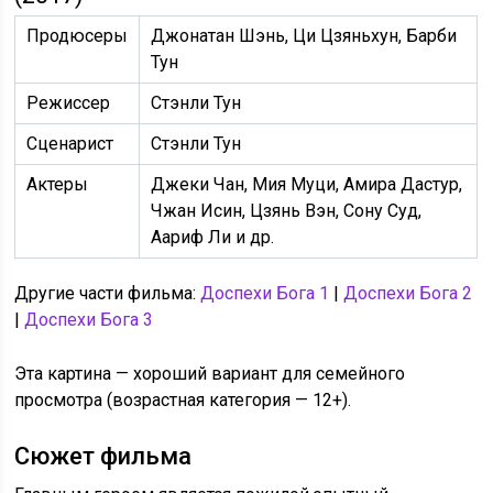
Продюсеры
Джонатан Шэнь, Ци Цзяньхун, Барби
Тун
Режиссер
Стэнли Тун
Сценарист
Стэнли Тун
Актеры
Джеки Чан, Мия Муци, Амира Дастур,
Чжан Исин, Цзянь Вэн, Сону Суд,
Аариф Ли и др.
Другие части фильма:
Доспехи Бога 1
|
Доспехи Бога 2
|
Доспехи Бога 3
Эта картина — хороший вариант для семейного
просмотра (возрастная категория — 12+).
Сюжет фильма