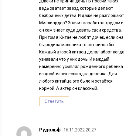
Джеки не принял дочь? В России таких
ведь хватает звезд которые делают
безбрачных детей. И даже не разглошают.
Миллиардер? Значит заработал трудом и
он сам знает куда девать свои средства.
При том в Китае не любят дочек, если она
бы родила мальчика то он принял бы.
Каждый второй китаец делал аборт когда
узнавали что у них дочь. И каждый
намеренно усыплял рожденного ребёнка
из двойняшек если одна девочка. Для
любого китайца это было и остаётся
нормой. А актёр он классный.
Ответить
Рудольф
| 16.11.2022 20:27