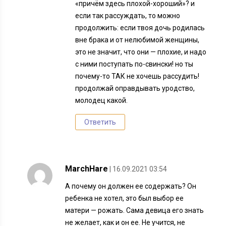
«причём здесь плохой-хороший»? и
если так рассуждать, то можно
продолжить: если твоя дочь родилась
вне брака и от нелюбимой женщины,
это не значит, что они — плохие, и надо
с ними поступать по-свински! но ты
почему-то ТАК не хочешь рассудить!
продолжай оправдывать уродство,
молодец какой.
Ответить
MarchHare
| 16.09.2021 03:54
А почему он должен ее содержать? Он
ребенка не хотел, это был выбор ее
матери — рожать. Сама девица его знать
не желает, как и он ее. Не учится, не