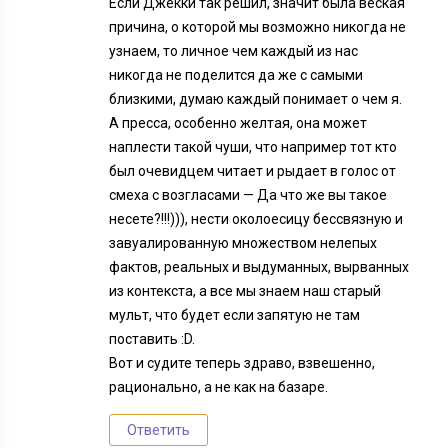
Если Джекки так решил, значит была веская
причина, о которой мы возможно никогда не
узнаем, то личное чем каждый из нас
никогда не поделится да же с самыми
близкими, думаю каждый понимает о чем я.
А пресса, особенно желтая, она может
наплести такой чуши, что например тот кто
был очевидцем читает и рыдает в голос от
смеха с возгласами — Да что же вы такое
несете?!!!))), нести околоесицу бессвязную и
завуалированную множеством нелепых
фактов, реальных и выдуманных, вырванных
из контекста, а все мы знаем наш старый
мульт, что будет если запятую не там
поставить :D.
Вот и судите теперь здраво, взвешенно,
рационально, а не как на базаре.
Ответить